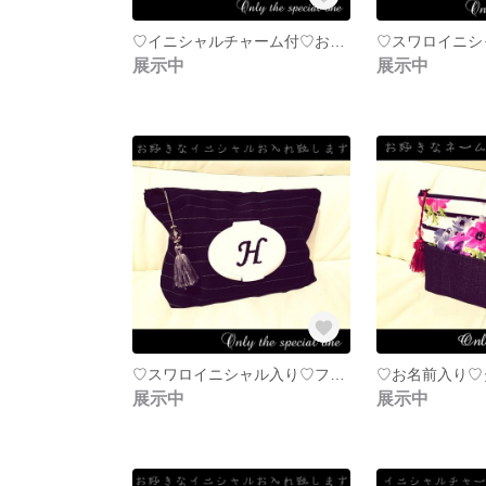
♡イニシャルチャーム付♡お名前入れ可ღღ.:*･リボンが上品なデニム×ダマスク柄マルチポーチ♛ブラック
展示中
展示中
♡スワロイニシャル入り♡フタポン＆タッセル付おむつポーチ♛ブラック ピンストライプ
展示中
展示中