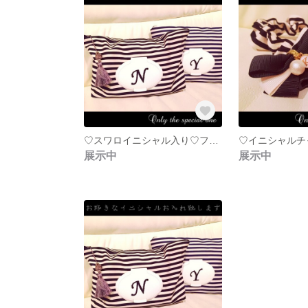
♡スワロイニシャル入り♡フタポン＆タッセル付おむつポーチ♛ネイビー
展示中
展示中