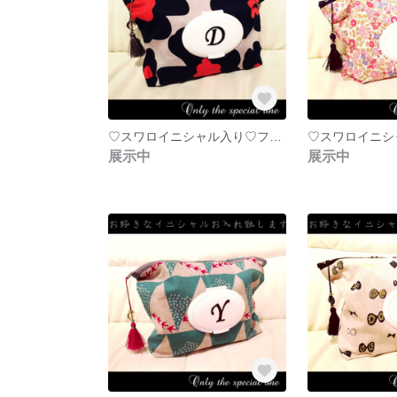
♡スワロイニシャル入り♡フタポン＆タッセル付おむつポーチ♛ 北欧Big flowers グレー×ネイビー×オレンジ
展示中
展示中