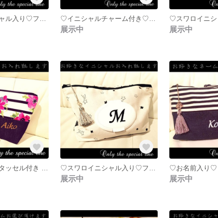
♡スワロイニシャル入り♡フタポン＆タッセル付おむつポーチ♛ネイビー ピンストライプ
♡イニシャルチャーム付き♡抱っこ紐ベルト☪︎お月様とお星様☪︎
展示中
展示中
♡お名前入り♡タッセル付き デニム×花柄ボーダーマルチポーチ♛
♡スワロイニシャル入り♡フタポン＆タッセル付おむつポーチ♛お星様とお絵書き猫さん
展示中
展示中