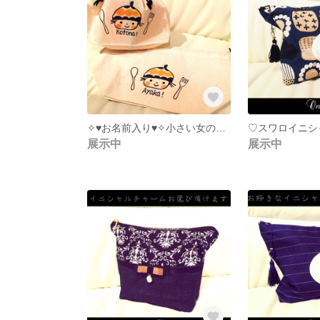
✧♥お名前入り♥✧小さい女の子のお弁当巾着袋⑅◡̈*
展示中
展示中