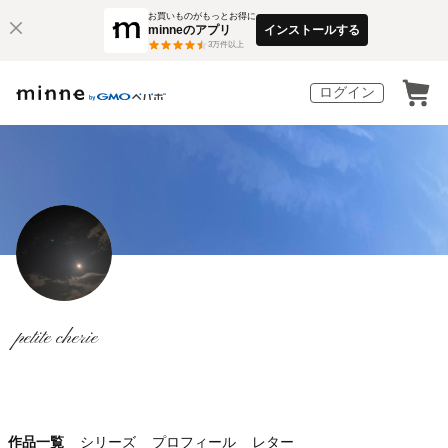
お買いものがもっとお得に
minneのアプリ
インストールする
3
万件以上
ログイン
petite cherie
作品一覧
シリーズ
プロフィール
レター