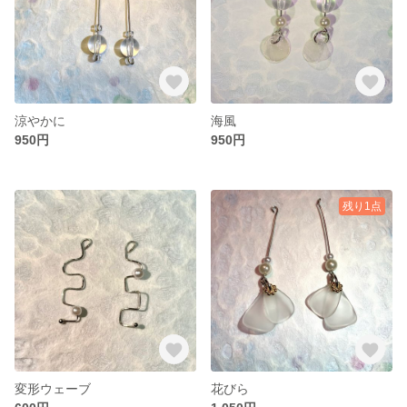
涼やかに
海風
950円
950円
残り1点
変形ウェーブ
花びら