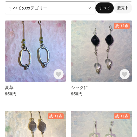
すべて
販売中
残り1点
夏草
シックに
950円
950円
残り1点
残り1点