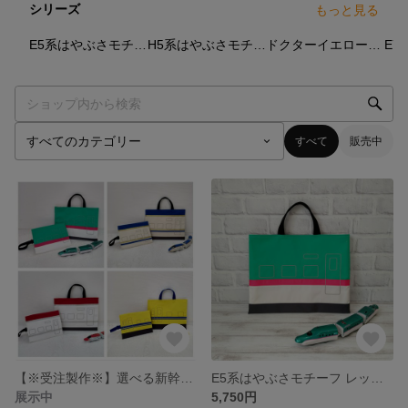
シリーズ
もっと見る
5
点
3
点
4
点
E5系はやぶさモチーフ
H5系はやぶさモチーフ
ドクターイエローモチーフ
E7
すべて
販売中
【※受注製作※】選べる新幹線モチーフ◎入園入学グッズ各種《サイズオーダー対応》
E5系はやぶさモチーフ レッスンバッグ｜丈夫な帆布製・選べる2サイズ
展示中
5,750円