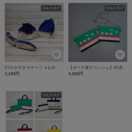
SOLD OUT
SOLD OUT
E7かがやきモチーフ ✭お弁当袋＆コップ袋✭（完成品）
【ポーチ兼サコッシュ】E5系はやぶさモチーフ♪
3,190円
4,280円
SOLD OUT