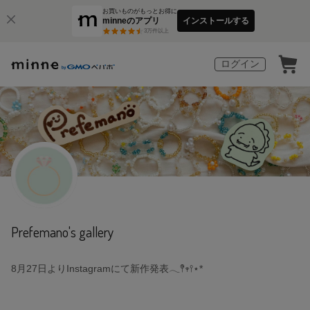
お買いものがもっとお得に
minneのアプリ
インストールする
3
万件以上
ログイン
Prefemano's gallery
8月27日よりInstagramにて新作発表𓂃𖤥𖥧𖥣⋆*