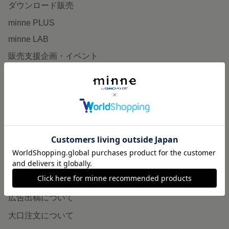
ダウンロード販売
minne PLUS
minne LAB
販売支援企画・イベント
読みもの
minneとものづくりと
minne学習帖
ニュース
minneの本
企業の方へ
広告出稿について
大口注文について