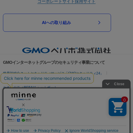
コーポレートサイト
採用サイト
AIへの取り組み
GMOインターネットグループのセキュリティ事業について
世界初総合ネットセキュリティサービス「GMOセキュリティ24」
パスワード漏洩診断
Webサイトリスク診断
セキュリティ相談AIチャットボット
実在証明・盗聴対策
サイバー攻撃対策（GMOサイバーセキュリティ byイエラエ）
サイバー攻撃対策（GMO Flatt Security）
なりすまし対策
セキュリティ事業の軌跡