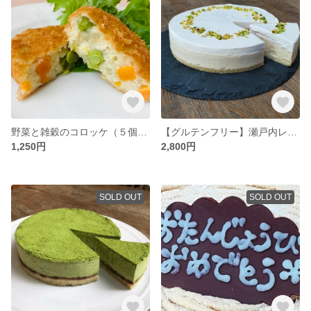
野菜と雑穀のコロッケ（５個セット）＜マクロビ・ビーガン対応/添加物・香料・保存料・着色料・化学調味料・白砂糖・乳製品・卵不使用＞
【グルテンフリー】瀬戸内レモンのSoyレアチーズケーキ 5号15cm＜マクロビ・ビーガン対応/添加物・香料・保存料・着色料・化学調味料・白砂糖・乳製品・卵不使用＞
1,250円
2,800円
SOLD OUT
SOLD OUT