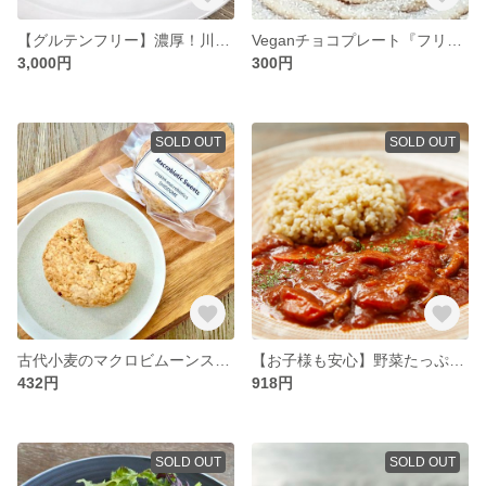
【グルテンフリー】濃厚！川根抹茶と小豆のケーキ 5号15cm＜マクロビ・ビーガン対応/添加物・香料・保存料・着色料・化学調味料・白砂糖・乳製品・卵不使用＞
Veganチョコプレート『フリーメッセージ 18文字まで』 約８cm
3,000円
300円
SOLD OUT
SOLD OUT
古代小麦のマクロビムーンスコーン ＜マクロビ・ビーガン対応/添加物・香料・保存料・着色料・化学調味料・白砂糖・乳製品・卵不使用＞
【お子様も安心】野菜たっぷりのベジハヤシライス ＜マクロビ・ビーガン対応/添加物・香料・保存料・着色料・化学調味料・白砂糖・乳製品・卵不使用＞
432円
918円
SOLD OUT
SOLD OUT