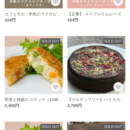
カフェモカ / 米粉のマクロビバターサンド ＜マクロビ・ビーガン対応/添加物・香料・保存料・着色料・化学調味料・白砂糖・乳製品・卵不使用＞
【定番】 メイプルラムレーズン / 米粉のマクロビバターサンド ＜マクロビ・ビーガン対応/添加物・香料・保存料・着色料・化学調味料・白砂糖・乳製品・卵不使用＞
324円
324円
SOLD OUT
SOLD OUT
野菜と雑穀のコロッケ（10個セット）＜マクロビ・ビーガン対応/添加物・香料・保存料・着色料・化学調味料・白砂糖・乳製品・卵不使用＞
【グルテンフリー】ハイカカオ クラシックショコラ 5号15cm ＜マクロビ・ビーガン対応/添加物・香料・保存料・着色料・化学調味料・白砂糖・乳製品・卵不使用＞
2,400円
2,700円
SOLD OUT
SOLD OUT