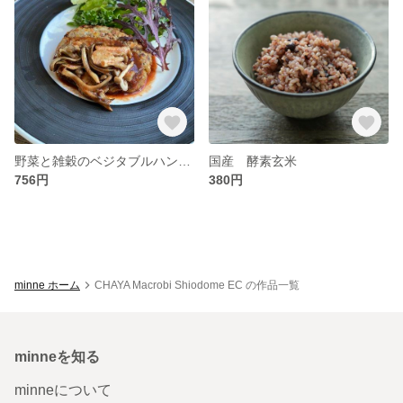
野菜と雑穀のベジタブルハンバーグ 有機赤ワインときのこのデミグラスソース ＜マクロビ・ビーガン対応/添加物・香料・保存料・着色料・化学調味料・白砂糖・乳製品・卵不使用＞
国産 酵素玄米
756円
380円
minne ホーム
CHAYA Macrobi Shiodome EC の作品一覧
minneを知る
minneについて