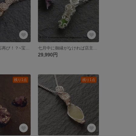
~スイカ色の宝石再び！？~宝石質バイカラートルマリン~simple knot
七月中に御縁がなければ店主のコレクション行き確定！〜宝石質クロムスフェーン(ロシア産)〜prong knot
29,990円
残り1点
残り1点