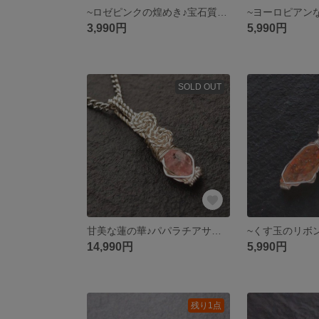
~ロゼピンクの煌めき♪宝石質オレゴンサンストーン~ simpleknot
3,990円
5,990円
SOLD OUT
甘美な蓮の華♪パパラチアサファイア/スリランカ産~simple knot
14,990円
5,990円
残り1点