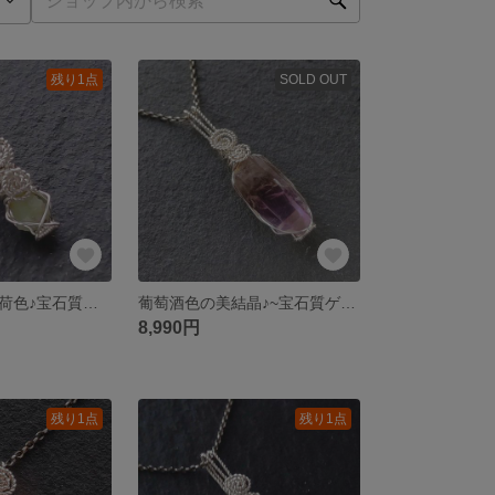
残り1点
SOLD OUT
〜唯一無二の薄荷色♪宝石質フォスフォフィライト〜simple knot
葡萄酒色の美結晶♪~宝石質ゲレロアメジスト(ゲレロ産)~simple knot
8,990円
残り1点
残り1点