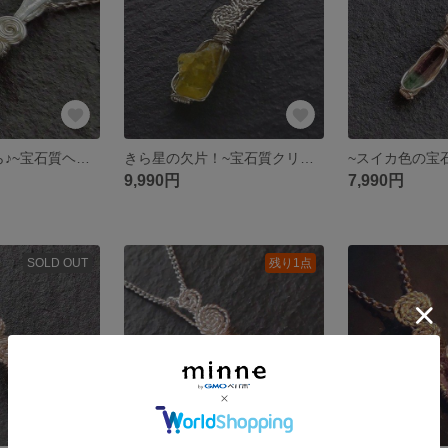
~紺碧色の一ひら♪~宝石質ヘンミライト(岡山県産)~prong knot
きら星の欠片！~宝石質クリソベリル結晶(マダガスカル産)~simple knot
9,990円
7,990円
SOLD OUT
残り1点