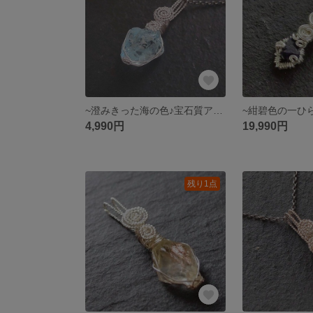
~澄みきった海の色♪宝石質アクアマリン~simple knot
4,990円
19,990円
残り1点