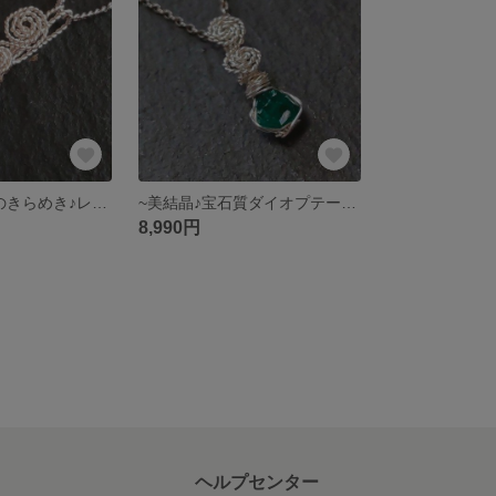
~シャボン玉色のきらめき♪レインボーガーネット(奈良産)~simple knot
~美結晶♪宝石質ダイオプテーズ(ナミビア産)~simple knot
8,990円
ヘルプセンター