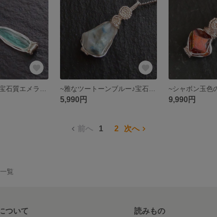
~５月の誕生石♪宝石質エメラルド(ムソー鉱山産)~simple knot
~雅なツートーンブルー♪宝石質糸魚川青翡翠(横川産)~simple knot
5,990円
9,990円
前へ
1
2
次へ
作品一覧
について
読みもの