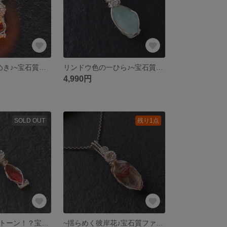
~紫陽花色の艶めき♪~宝石質アレキサンドライト(ブラジル産)~simple knot
リンドウ色の一ひら♪~宝石質アマゾナイト(岐阜県産)~simpleknot
4,990円
SOLD OUT
残り1点
東京産のサンストーン！？宝石質サンストーン(八丈島産)~simple knot
~揺らめく彼岸花♪宝石質ファイアークォーツ~simple knot