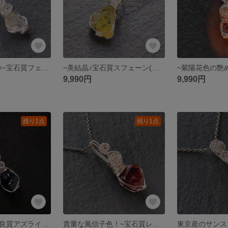
穢れのない氷色♪~宝石質フェナカイト(ロシア産)~simple knot
~美結晶♪宝石質スフェーン(ブラジル産)~simple knot
9,990円
9,990円
残り1点
残り1点
~日本画の群青♪良質アズライト結晶~simple knot
貴重な風信子色！~宝石質レッドジルコン~simple knot