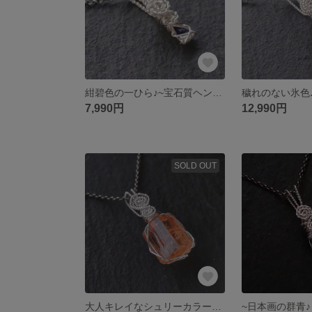
紺碧色の一ひら♪~宝石質ヘンミライト(岡山県産)~simple knot
7,990円
12,990円
SOLD OUT
大人キレイなシュリーカラー♪宝石質インペリアルトパーズ~simple knot