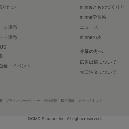
で売りたい
minneとものづくりと
minne学習帖
ージ販売
ニュース
ード販売
minneの本
LUS
企業の方へ
AB
広告出稿について
企画・イベント
大口注文について
用
プライバシーポリシー
会社概要
採用情報
メディアキット
©GMO Pepabo, Inc. All rights reserved.