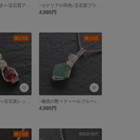
紫陽花色の艶めき♪~宝石質アレキサンドライト(ブラジル産)~prong knot
~カナリアの羽色♪宝石質ブラジリアナイト~simple knot
4,990円
残り1点
残り1点
~黒太子のルビー♪宝石質レッドスピネル(ミャンマー産)~simple knot
~魅惑の艶々ティールブルー♪宝石質グランディディエライト~simple knot
4,990円
残り1点
SOLD OUT