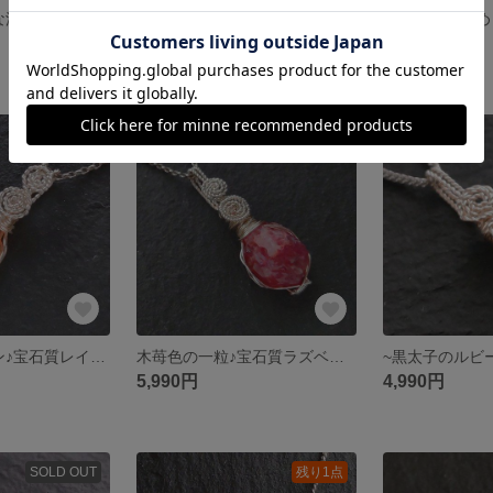
~ヨーロピアンな深紅♪宝石質ユーディアライト~simple knot
～陽向色のくんのこ♪宝石質アンバー(久慈産)〜simple knot
5,990円
19,990円
残り1点
SOLD OUT
~くす玉のリボン♪宝石質レインボーラティスサンストーン~simple knot
木苺色の一粒♪宝石質ラズベリーガーネット~simple knot
5,990円
4,990円
SOLD OUT
残り1点