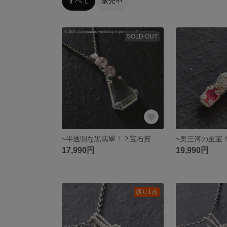
すべて
販売中
SOLD OUT
~半透明な黒翡翠！？宝石質糸魚川翡翠(青海産)~prong knot
17,990円
19,990円
残り1点