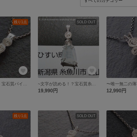
残り1点
SOLD OUT
~奥三河の至宝！宝石質パイロクスマンジャイト~prong knot
~文字が読める！？宝石質糸魚川氷翡翠(金山谷産)~prong knot
19,990円
12,990円
残り1点
SOLD OUT