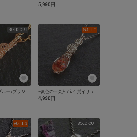
5,990円
SOLD OUT
残り1点
~憧れのネオンブルー♪ブラジル産パライバトルマリン~simple knot
~夏色の一欠片♪宝石質イリュージョンサンストーン~simple knot
4,990円
残り1点
SOLD OUT