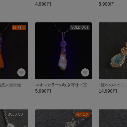
4,990円
5,990円
残り1点
SOLD OUT
秋めく柿色♪宝石質大雪蛍光オパール(然別産)~simpleknot
ネオンカラーの吹き寄せ♪~宝石質大雪蛍光オパール(然別産)~simpleknot
5,990円
14,990円
SOLD OUT
残り1点