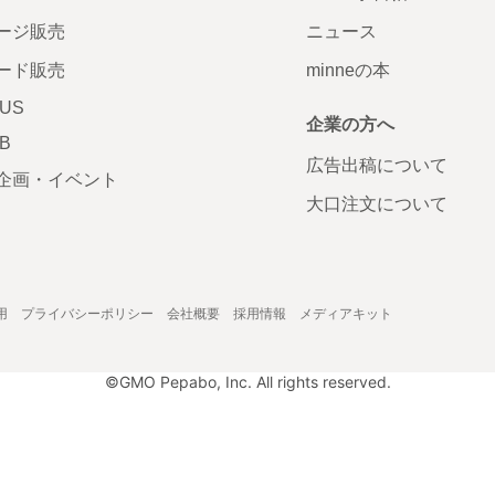
ージ販売
ニュース
ード販売
minneの本
LUS
企業の方へ
AB
広告出稿について
企画・イベント
大口注文について
用
プライバシーポリシー
会社概要
採用情報
メディアキット
©GMO Pepabo, Inc. All rights reserved.