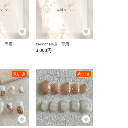
6様 専用
zacochan様 専用
3,000円
残り1点
残り1点