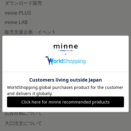
ダウンロード販売
minne PLUS
minne LAB
販売支援企画・イベント
読みもの
minneとものづくりと
minne学習帖
ニュース
minneの本
企業の方へ
広告出稿について
大口注文について