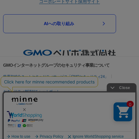
コーポレートサイト
採用サイト
AIへの取り組み
GMOインターネットグループのセキュリティ事業について
世界初総合ネットセキュリティサービス「GMOセキュリティ24」
パスワード漏洩診断
Webサイトリスク診断
セキュリティ相談AIチャットボット
実在証明・盗聴対策
サイバー攻撃対策（GMOサイバーセキュリティ byイエラエ）
サイバー攻撃対策（GMO Flatt Security）
なりすまし対策
セキュリティ事業の軌跡