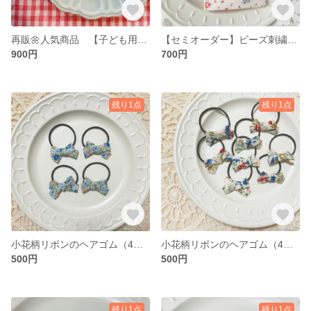
再販🌼人気商品 【子ども用】お花のビーズネックレス
【セミオーダー】ビーズ刺繍のイニシャルぱっちんピン
900円
700円
残り1点
残り1点
小花柄リボンのヘアゴム（4個SET）
小花柄リボンのヘアゴム（4個SET）
500円
500円
残り1点
残り1点