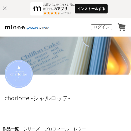
お買いものがもっとお得に
minneのアプリ
インストールする
3
万件以上
ログイン
charlotte -シャルロッテ-
作品一覧
シリーズ
プロフィール
レター