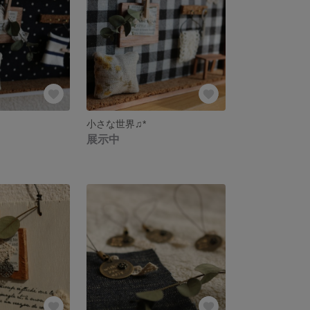
小さな世界♫*
展示中