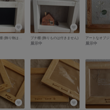
壁掛けOK! プチ棚 (飾り物は付きません)
プチ棚 (飾りものは付きません)
アートなオブジェ
展示中
展示中