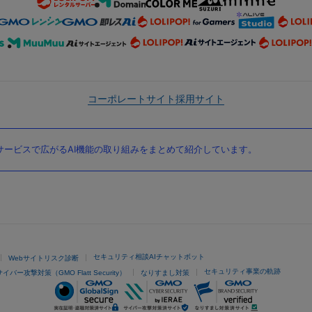
コーポレートサイト
採用サイト
ービスで広がるAI機能の取り組みをまとめて紹介しています。
セキュリティ相談AIチャットボット
Webサイトリスク診断
セキュリティ事業の軌跡
サイバー攻撃対策（GMO Flatt Security）
なりすまし対策