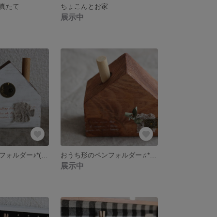
真たて
ちょこんとお家
展示中
おうち形のペンフォルダー♪*(鉛筆たて)
おうち形のペンフォルダー♫* (鉛筆たて)
展示中