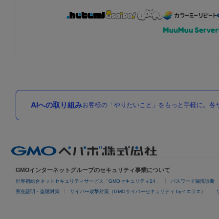
AIへの取り組み
お客様の「やりたいこと」をもっと手軽に。各サ
GMOインターネットグループのセキュリティ事業について
世界初総合ネットセキュリティサービス「GMOセキュリティ24」
パスワード漏洩診断
実在証明・盗聴対策
サイバー攻撃対策（GMOサイバーセキュリティ byイエラエ）