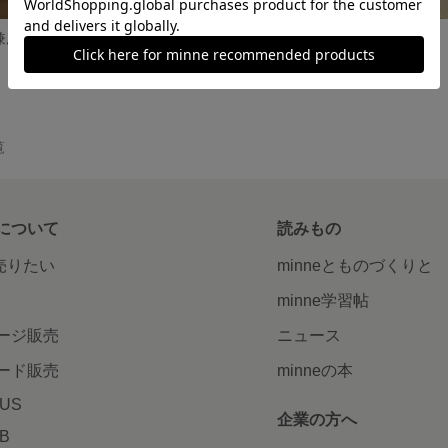
メモ帳台 (縦横兼用) ドライリーフ付き♫
壁掛け雑貨
壁掛け雑貨
展示中
展示中
覧
について
読みもの
で売りたい
minneとものづくりと
minne学習帖
ージ販売
ニュース
ード販売
minneの本
LUS
企業の方へ
AB