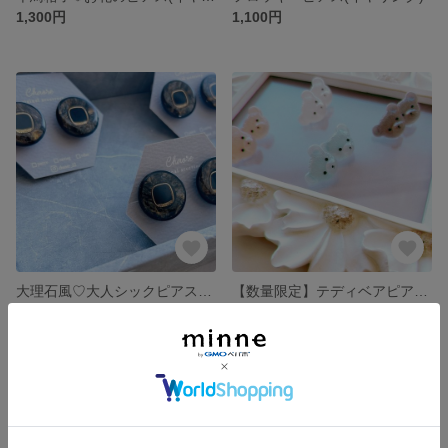
1,300円
1,100円
大理石風♡大人シックピアス(イヤリング)
【数量限定】テディベアピアス(イヤリング)
1,300円
1,200円
SOLD OUT
残り1点