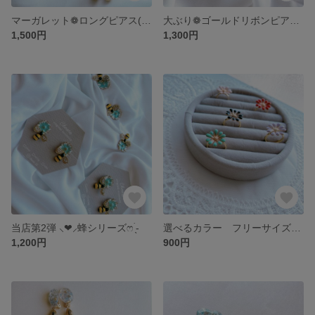
マーガレット❁ロングピアス(イヤリング)
大ぶり❁ゴールドリボンピアス(イヤリング)
1,500円
1,300円
当店第2弾 ⸜❤︎⸝蜂シリーズෆ ̖́-‬
選べるカラー フリーサイズ お花リング
1,200円
900円