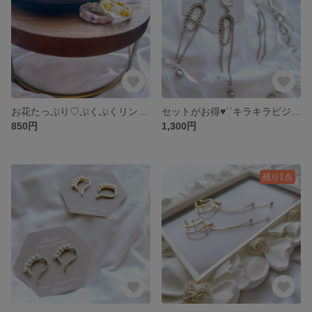
お花たっぷり♡ぷくぷくリング❁
セットがお得♥ʾʾキラキラビジューイヤーカフ
850円
1,300円
残り1点