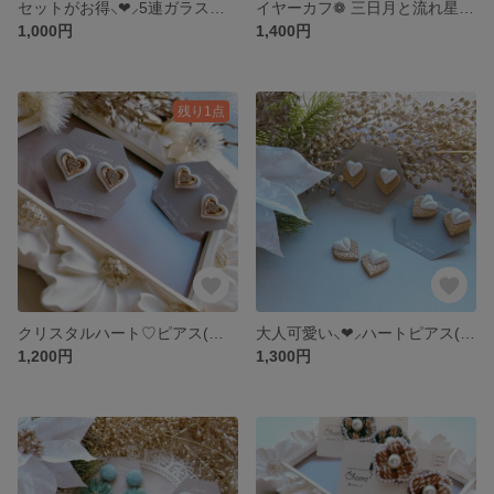
セットがお得⸜❤︎⸝5連ガラスパールイヤーカフ
イヤーカフ❁ 三日月と流れ星𖤐 *･.｡*
1,000円
1,400円
残り1点
クリスタルハート♡ピアス(イヤリング)
大人可愛い⸜❤︎⸝ハートピアス(イヤリング)
1,200円
1,300円