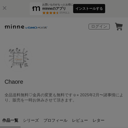
お買いものがもっとお得に
minneのアプリ
インストールする
3
万件以上
ログイン
Chaore
全品送料無料♡金具の変更も無料です☺︎⭐︎ 2025年2月〜諸事情によ
り、販売を一時お休みさせて頂きます。
作品一覧
シリーズ
プロフィール
レビュー
レター