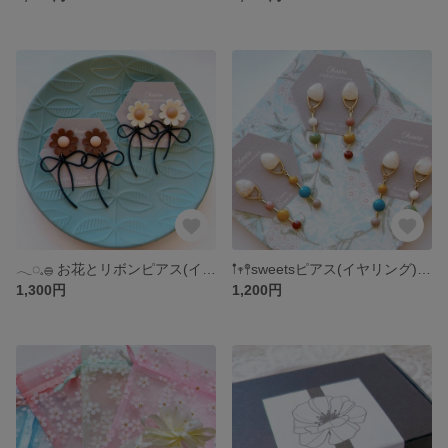
𓂃◌𓈒𓐍 お花とリボンピアス(イヤリング) 𓂃◌𓈒𓐍
𖡡𖥧𖤣sweetsピアス(イヤリング)𖤣𖥧𖥣
1,300円
1,200円