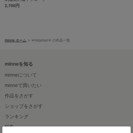
2,700円
minne ホーム
✳︎hidamari✳︎ の作品一覧
minneを知る
minneについて
minneで買いたい
作品をさがす
ショップをさがす
ランキング
特集