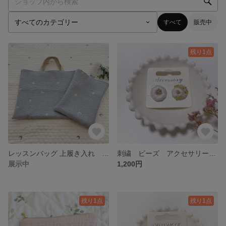
すべて
販売中
残り1点
レッスンバッグ 上履き入れ 男の子 ヌビ 星•月刺繍
刺繍 ビーズ アクセサリー ピアス
展示中
1,200円
残り1点
残り1点