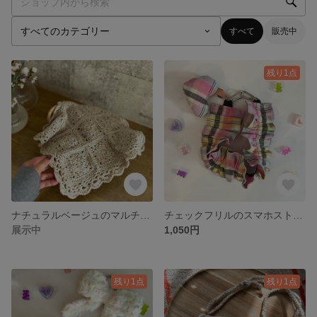
すべて
販売中
残り1点
ナチュラルベージュのマルチカバー
チェックフリルのスマホストラップˎˊ˗
展示中
1,050円
残り1点
残り1点