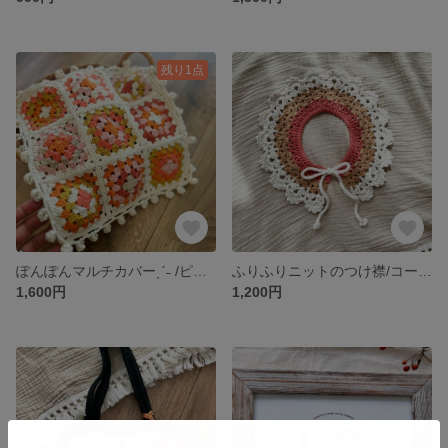
残り1点
ぽんぽんマルチカバーˎˊ˗ /ピンクとオレンジ
ふりふりニットのつけ襟/コーラルピンクとベージュ
1,600円
1,200円