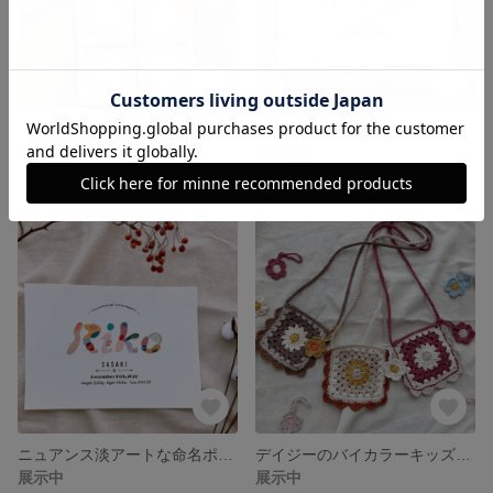
デイジーのミニニットトート/黒とベージュˎˊ˗
エクレクティックなおなまえポスターˎˊ˗
2,500円
1,600円
ニュアンス淡アートな命名ポスター
デイジーのバイカラーキッズポシェット
展示中
展示中