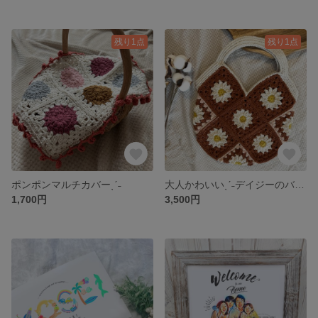
残り1点
残り1点
ポンポンマルチカバーˎˊ˗
大人かわいいˎˊ˗デイジーのバイカラーニットバッグ
1,700円
3,500円