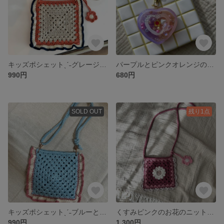
キッズポシェットˎˊ˗グレージュとピンク
パープルとピンクオレンジのほんのりシャカシャカキーホルダーˎˊ˗
990円
680円
SOLD OUT
残り1点
キッズポシェットˎˊ˗ブルーとピンク
くすみピンクのお花のニットポシェット
990円
1,300円