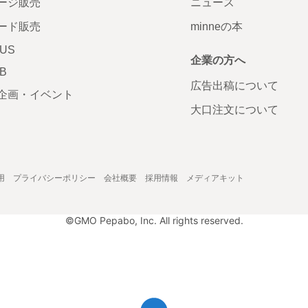
ージ販売
ニュース
ード販売
minneの本
LUS
企業の方へ
AB
広告出稿について
企画・イベント
大口注文について
用
プライバシーポリシー
会社概要
採用情報
メディアキット
©GMO Pepabo, Inc. All rights reserved.