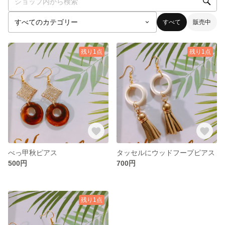
すべて
販売中
残り1点
残り1点
べっ甲秋ピアス
タッセルにウッドフープピアス
500円
700円
残り1点