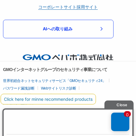
コーポレートサイト
採用サイト
AIへの取り組み
GMOインターネットグループのセキュリティ事業について
世界初総合ネットセキュリティサービス「GMOセキュリティ24」
パスワード漏洩診断
Webサイトリスク診断
セキュリティ相談AIチャットボット
実在証明・盗聴対策
サイバー攻撃対策（GMOサイバーセキュリティ byイエラエ）
サイバー攻撃対策（GMO Flatt Security）
なりすまし対策
セキュリティ事業の軌跡