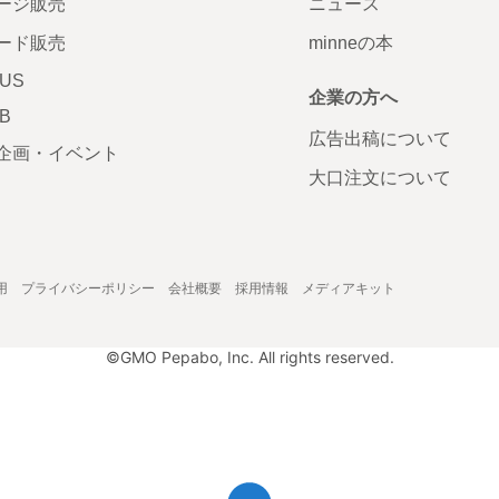
ージ販売
ニュース
ード販売
minneの本
LUS
企業の方へ
AB
広告出稿について
企画・イベント
大口注文について
用
プライバシーポリシー
会社概要
採用情報
メディアキット
©GMO Pepabo, Inc. All rights reserved.