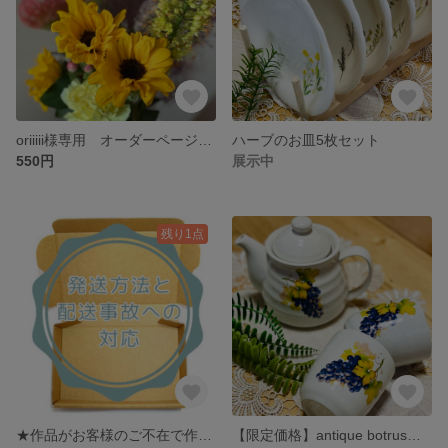
oriiiii様専用 オーダーページ シノワズリ哺乳瓶名入れSANA追加料金
ハーブのお皿5枚セット
550円
展示中
残り1点
★作品がお客様のご不在で作家に返送されてきた場合のご対応★
【限定価格】antique botrusぶどう茶器セット