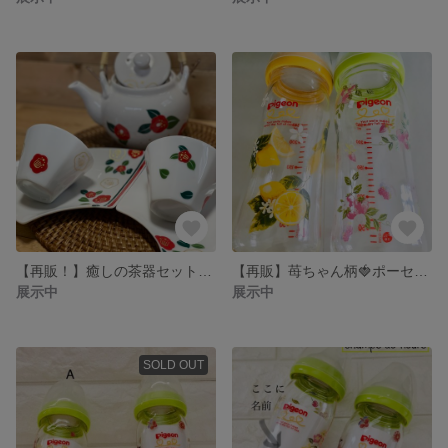
【再販！】癒しの茶器セット🍡椿柄
【再販】苺ちゃん柄🍓ポーセラーツ哺乳瓶🍼母乳実感
展示中
展示中
SOLD OUT