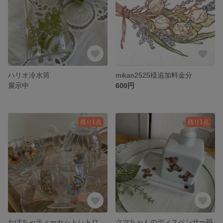
ハリオ冷水筒
mikan2525様追加料金分
展示中
600円
残り1点
残り1点
かぼちゃティーセットレトロアニマル柄🧸
クマちゃんのディスペンサー🧸