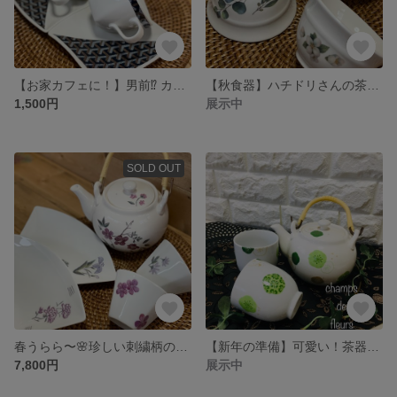
【お家カフェに！】男前⁉︎ カップアンドソーサー
【秋食器】ハチドリさんの茶器セット
1,500円
展示中
SOLD OUT
春うらら〜🌸珍しい刺繍柄の茶器セットで春の訪れを。
【新年の準備】可愛い！茶器セット（緑）で新年を。
7,800円
展示中