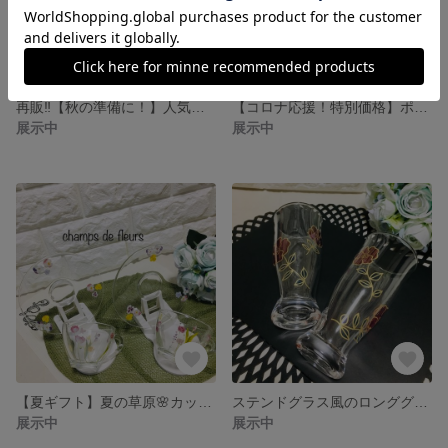
再販‼︎【秋の準備に！】人気！ ブルーフラワーのtea timeセット
【コロナ応援！特別価格】ポーセラーツ カップアンドソーサー2客セット🍒
展示中
展示中
【夏ギフト】夏の草原🌸カップアンドソーサー
ステンドグラス風のロンググラス
展示中
展示中