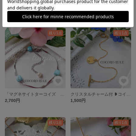
「 ガーネット☘クリスタル❥ ストライプオニキス ☘クローバー☘ ブレスレット・ネックレス」ゴールド・シルバー選択可能
「ラピスラズリ❥キューブ❥ブレスレット」 天然石 ❥サージカルステンレス❥ 秋冬アクセサリー
4,500円
2,700円
残り1点
残り1点
「マグネサイトターコイズ キューブ❥ブレスレット」ターコイズブルー天然石❥サージカルステンレス
クリスタルチャーム付 ❥コインブレス❥ アクセサリー クリスマスプレゼント ブレスレット
2,700円
1,500円
残り1点
残り1点