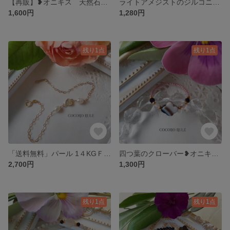
【再販】❥オニキス 天然石 四つ葉☘クローバー☘ 一粒ネックレス サージカルステンレス変更可❥
ライトアメジストのジルコニア16KGPネックレス きらきらアジャスター付き ❥しなやかに胸元を飾る
1,600円
1,280円
残り1点
残り1点
「送料無料」パール 1４KGＦ ❥上質ハート♡モチーフ❥ブレスレット クリスマスアクセサリー
四つ葉のクローバー❥オニキス 天然石❥ リング クローバーリバーシブル
2,700円
1,300円
残り1点
残り1点