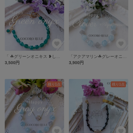
「 ☘グリーンオニキス ❥しずく型チャーム付❥マンテルブレスレット」
「アクアマリン☘グレーオニキス❥」天然石 四つ葉 ☘️クローバー マンテルブレスレット❥
3,500円
3,900円
残り1点
残り1点