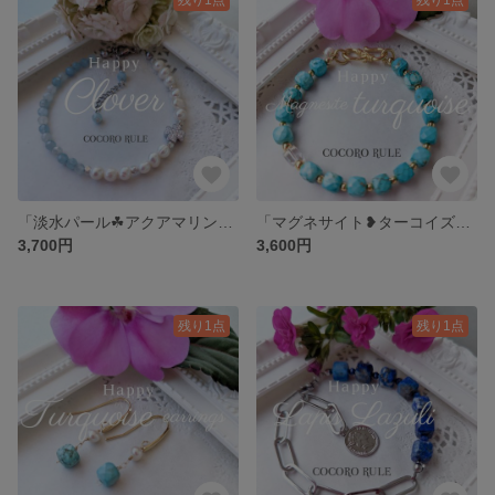
「淡水パール☘アクアマリン」天然石❥silver四つ葉☘️クローバー☘幸せ四葉ブレスレット 秋冬アクセサリー
「マグネサイト❥ターコイズ」❥クリスマスブレスレット 淡水パールチャーム付 おしゃれS字フック
3,700円
3,600円
残り1点
残り1点