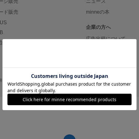
ージ販売
ニュース
ード販売
minneの本
LUS
企業の方へ
AB
広告出稿について
企画・イベント
大口注文について
用
プライバシーポリシー
会社概要
採用情報
メディアキット
©GMO Pepabo, Inc. All rights reserved.