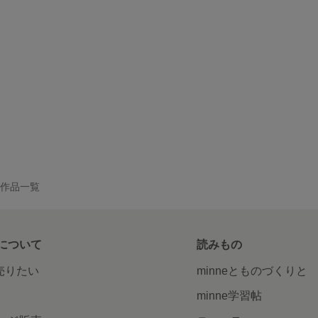
 の作品一覧
について
読みもの
で売りたい
minneとものづくりと
minne学習帖