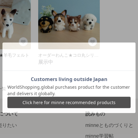
★羊毛フェルト
オーダーわんこ★コロ丸シリーズ4匹
展示中
品一覧
について
読みもの
で売りたい
minneとものづくりと
minne学習帖