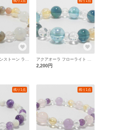
残り1点
残り1点
レインボームーンストーン ラブラドライト etc… 天然石ブレスレット
アクアオーラ フローライト …etc 天然石ブレスレット
2,200円
残り1点
残り1点