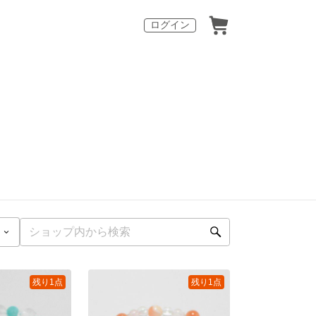
ログイン
残り1点
残り1点