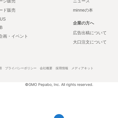
ージ販売
ニュース
ード販売
minneの本
LUS
企業の方へ
AB
広告出稿について
企画・イベント
大口注文について
用
プライバシーポリシー
会社概要
採用情報
メディアキット
©GMO Pepabo, Inc. All rights reserved.