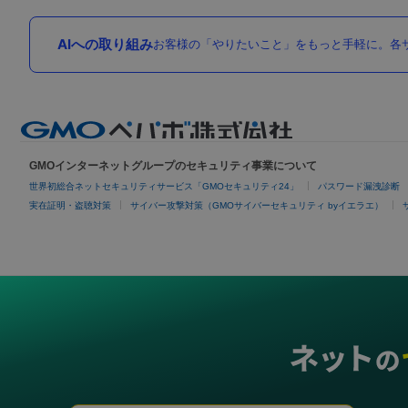
AIへの取り組み
お客様の「やりたいこと」をもっと手軽に。各サ
GMOインターネットグループのセキュリティ事業について
世界初総合ネットセキュリティサービス「GMOセキュリティ24」
パスワード漏洩診断
実在証明・盗聴対策
サイバー攻撃対策（GMOサイバーセキュリティ byイエラエ）