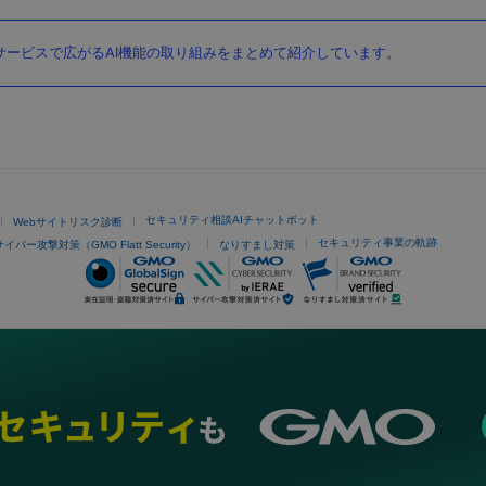
ービスで広がるAI機能の取り組みをまとめて紹介しています。
セキュリティ相談AIチャットボット
Webサイトリスク診断
セキュリティ事業の軌跡
サイバー攻撃対策（GMO Flatt Security）
なりすまし対策