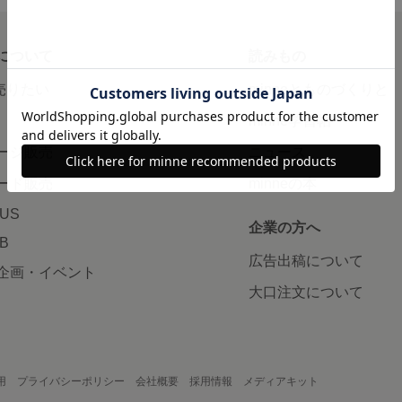
について
読みもの
で売りたい
minneとものづくりと
minne学習帖
ージ販売
ニュース
ード販売
minneの本
LUS
企業の方へ
AB
広告出稿について
企画・イベント
大口注文について
用
プライバシーポリシー
会社概要
採用情報
メディアキット