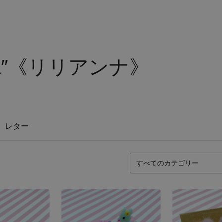
NNA″《リリアンナ》
レター