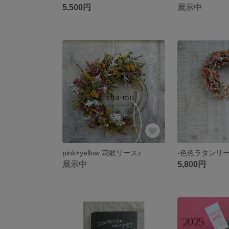
5,500円
展示中
pink×yellow 花歌リース♪
-色色ラタンリース-s
展示中
5,800円