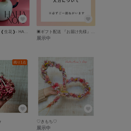
②🌴南国気分🦜 ❰生花❱- HAHA NO HI-
▣ギフト配送 『お届け先様』『お送り主様』情報入力について▣
展示中
残り1点
★
♡きもち♡
展示中