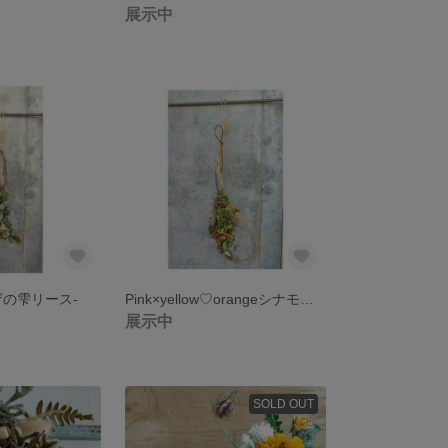
展示中
ザの雫リース-
Pink×yellow♡orangeシナモンリース
展示中
SOLD OUT