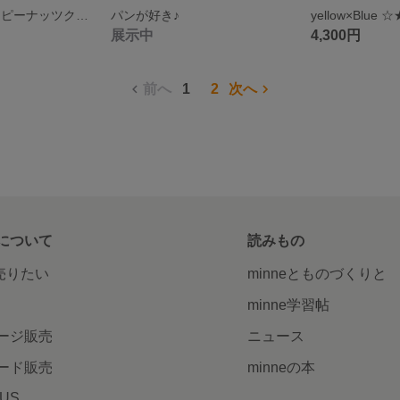
『パンが好き!』ピーナッツクリーム編
パンが好き♪
展示中
4,300円
前へ
1
2
次へ
について
読みもの
で売りたい
minneとものづくりと
minne学習帖
ージ販売
ニュース
ード販売
minneの本
LUS