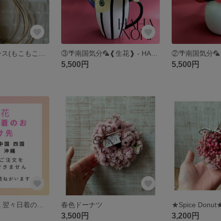
雫 -shizuku-リース(もこもこスターチス)
③🌴南国気分🦜❰生花❱ - HAHA NO HI-
5,500円
5,500円
▣生花 お届け先 翌々日着の場所について▣
春色ドーナツ
★Spice Donut
3,500円
3,200円