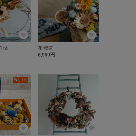
TH🌼
花♪喫茶
6,900円
残り1点