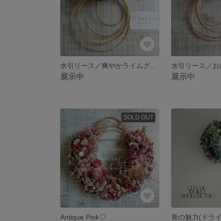
水引リース／爽やかライムグリーム&Blue
水引リース／おめ
展示中
展示中
SOLD OUT
Antique Pink♡
青の魅力(ドライ