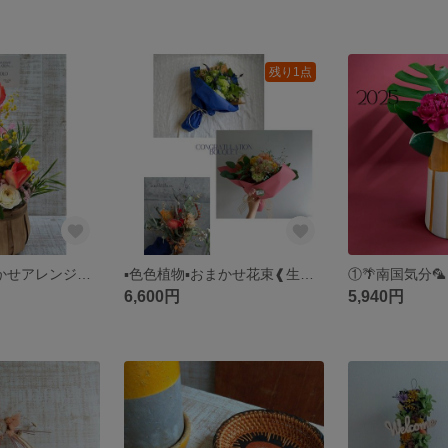
残り1点
▪色色植物▪おまかせアレンジメント❰生花❱
▪色色植物▪おまかせ花束❰生花❱(6600円)
6,600円
5,940円