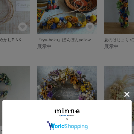
かしPINK
『ryu-boku』ぽんぽんyellow
夏のはじまり♪(
展示中
展示中
フラワー)
-夏- NATSU！！
cream colo