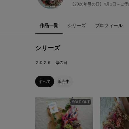
【2026年母の日】4月1日～ご
作品一覧
シリーズ
プロフィール
シリーズ
3
点
２０２６ 母の日
すべて
販売中
SOLD OUT