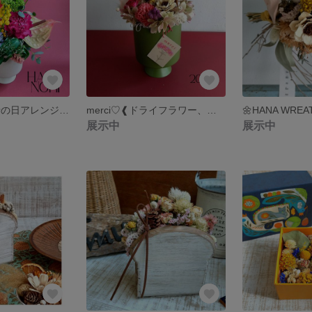
❰生花❱2025 母の日アレンジメント cha-mu色色植物チョイス
merci♡❰ドライフラワー、プリザーブドフラワー、ソーラーフラワーmix❱
🌼HANA WREA
展示中
展示中