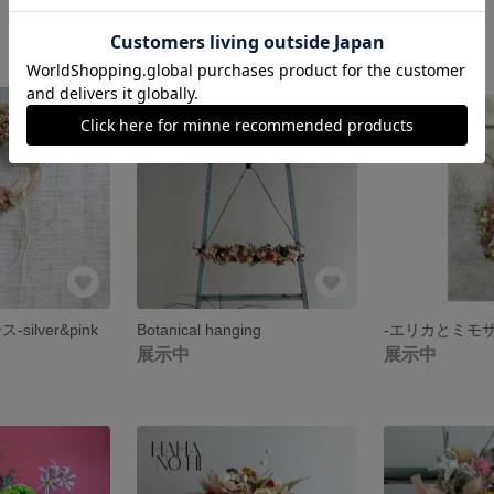
展示中
展示中
SOLD OUT
ilver&pink
Botanical hanging
-エリカとミモ
展示中
展示中