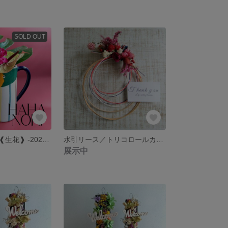
SOLD OUT
①🌴南国気分🦜❰生花❱ -2025 HAHA NO HI-
水引リース／トリコロールカラー
展示中