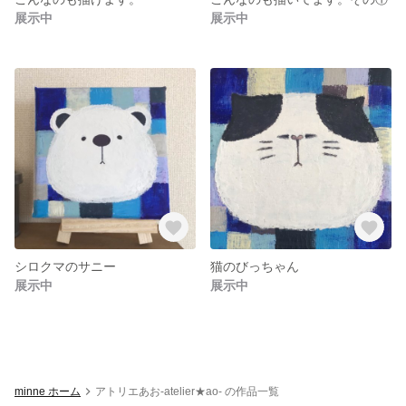
展示中
展示中
シロクマのサニー
猫のびっちゃん
展示中
展示中
minne ホーム
アトリエあお-atelier★ao- の作品一覧