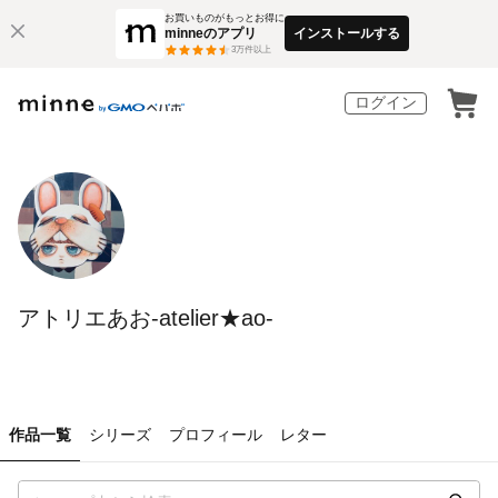
お買いものがもっとお得に
minneのアプリ
インストールする
3
万件以上
ログイン
アトリエあお-atelier★ao-
作品一覧
シリーズ
プロフィール
レター