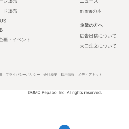
ージ販売
ニュース
ード販売
minneの本
LUS
企業の方へ
AB
広告出稿について
企画・イベント
大口注文について
用
プライバシーポリシー
会社概要
採用情報
メディアキット
©GMO Pepabo, Inc. All rights reserved.