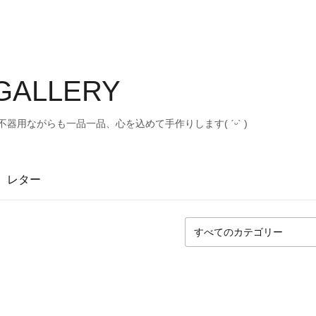
 GALLERY
器用ながらも一品一品、心を込めて手作りします( ˊᵕˋ )
レター