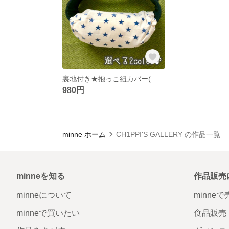
裏地付き★抱っこ紐カバー(◎選べる2color♪)
980円
minne ホーム
CH1PPI'S GALLERY の作品一覧
minneを知る
作品販売
minneについて
minne
minneで買いたい
食品販売