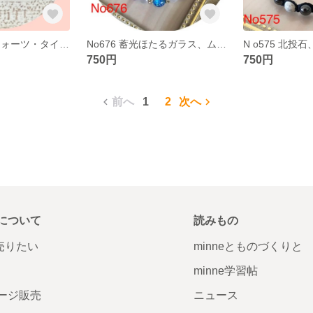
No590 ルチルクォーツ・タイガーアイブレスレット
No676 蓄光ほたるガラス、ムーンストーン、アメジストブレスレット
750円
750円
前へ
1
2
次へ
について
読みもの
で売りたい
minneとものづくりと
minne学習帖
ージ販売
ニュース