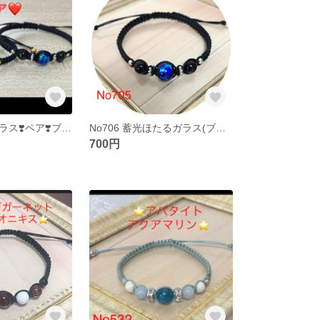
蓄光・ほたるガラス❣️ペア❣️ブレスレットＮo420 ①
No706 蓄光ほたるガラス(ブルー)，オニキスブレスレット
700円