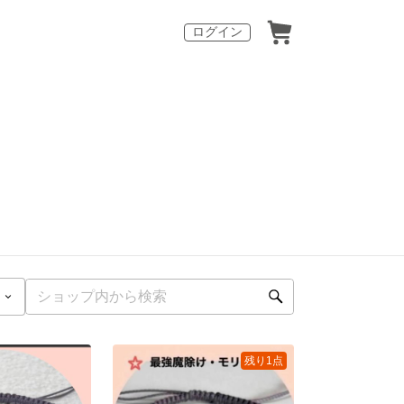
ログイン
残り1点