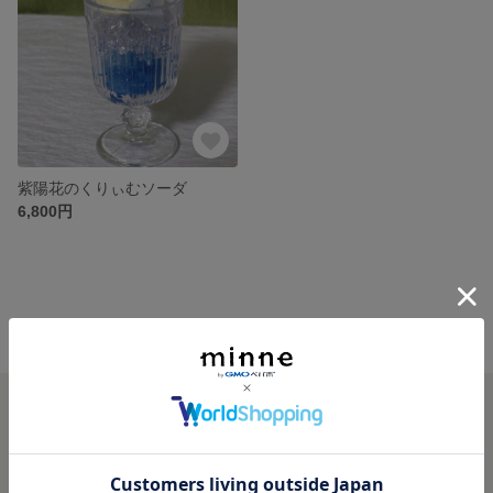
紫陽花のくりぃむソーダ
6,800円
minne ホーム
Cherie TOKYO の作品一覧
minneを知る
minneについて