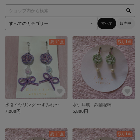
すべて
販売中
残り1点
残り1点
水引イヤリング 〜すみれ〜
水引耳環 · 鈴蘭呢喃
7,200円
5,800円
残り1点
残り1点