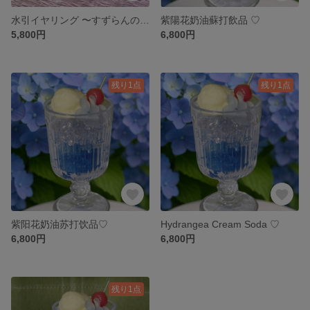
水引イヤリング 〜すずらんの便り〜
紫陽花奶油蘇打飲品 ♡
5,800円
6,800円
残り1点
残り1点
紫阳花奶油苏打饮品♡
Hydrangea Cream Soda ♡
6,800円
6,800円
残り1点