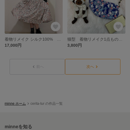
着物リメイク シルク100% 1点もの 綸子 黒地梅柄ティアードスカート 地雷系やゴスロリにも。
猫型 着物リメイク1点もの サコッシュ ミニショルダーバッグ
17,000円
3,800円
前へ
次へ
minne ホーム
cerita-tur の作品一覧
minneを知る