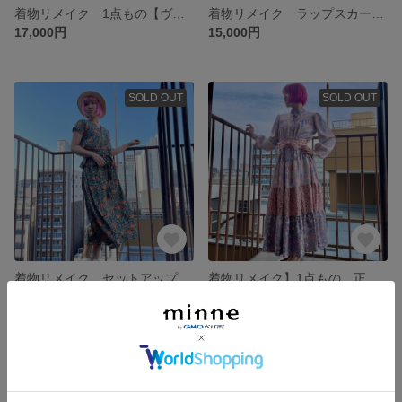
着物リメイク 1点もの【ヴィンテージ着物】ワイドパンツ【正絹黒留袖 金刺繍 松柄】
着物リメイク ラップスカート 1点もの【かのこ生地に花と絞り柄】正絹 シルク100% ハンドウォッシャブル可能
17,000円
15,000円
SOLD OUT
SOLD OUT
着物リメイク セットアップ ラップワンピース風 1点もの【更紗柄】正絹 シルク100% ハンドウォッシャブル可能
着物リメイク】1点もの 正絹ティアードワンピースドレス【小紋花柄】リバティ 桜 ピンク
21,000円
49,800円
SOLD OUT
SOLD OUT