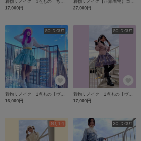
着物リメイク 1点もの ちりめん紅型 水紋と水鳥と花柄6枚接ぎスカート 紺色 シルク
着物リメイク【正絹着物】コーディネイト ロリータ風 フルセット(サンプル) 花柄ブラウス+蝶レースモチーフ付きスカート+パニエ+ヘッドドレス+ニーソックス
17,000円
27,000円
SOLD OUT
SOLD OUT
着物リメイク 1点もの【ヴィンテージ着物】ティアードスカート【水玉みたいな梅柄】ミントグリーン 共生地サッシュベルトとパニエ付き
着物リメイク 1点もの【ヴィンテージ着物】ティアードスカート【紫 蝶柄】パープル ロリータ ヘットドレスとパニエ付き
16,000円
17,000円
残り1点
SOLD OUT