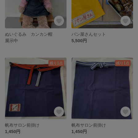
ぬいぐるみ カンカン帽
パン屋さんセット
展示中
5,500円
残り1点
残り1点
帆布サロン前掛け
帆布サロン前掛け
1,450円
1,450円