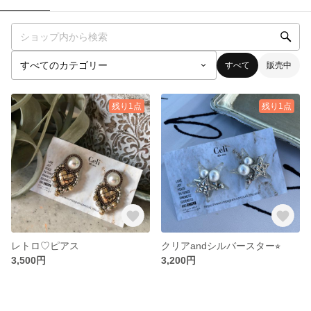
すべて
販売中
残り1点
残り1点
レトロ♡ピアス
クリアandシルバースター⭐︎
3,500円
3,200円