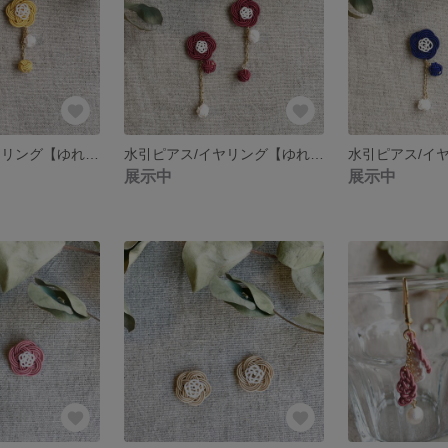
水引ピアス/イヤリング【ゆれるふたえ梅＊黄色×白】
水引ピアス/イヤリング【ゆれるふたえ梅＊えんじ×白】
展示中
展示中