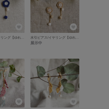
水引ピアス/イヤリング【ゆれるふたえ梅＊紺色×白】
水引ピアス/イヤリング【ゆれるふたえ梅＊ベージュ×白】
展示中