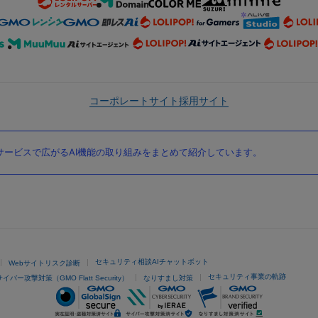
コーポレートサイト
採用サイト
ービスで広がるAI機能の取り組みをまとめて紹介しています。
セキュリティ相談AIチャットボット
Webサイトリスク診断
セキュリティ事業の軌跡
サイバー攻撃対策（GMO Flatt Security）
なりすまし対策