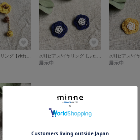
水引ピアス/イヤリング【ゆれる梅＊黄×茶色】
水引ピアス/イヤリング【ふたえ梅＊紺色×白】
展示中
展示中