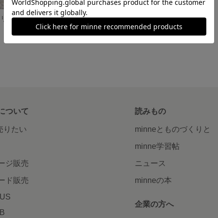
水引ピアス/イヤリング【和柄玉＊黒×白】
について
読みもの
で売りたい
minneとものづくりと
minne学習帖
ージ販売
ニュース
ード販売
minneの本
LUS
企業の方へ
AB