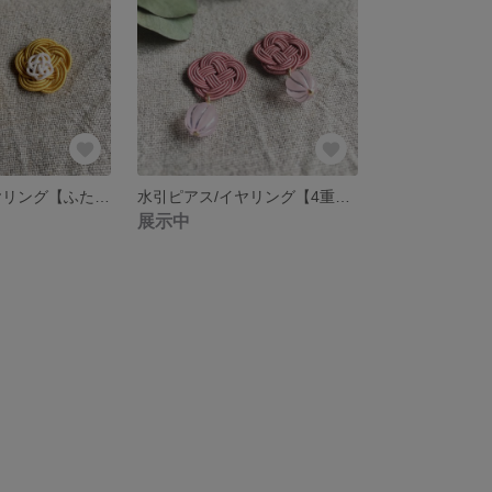
水引ピアス/イヤリング【ふたえ梅＊黄×白】
水引ピアス/イヤリング【4重菜の花＊くすみピンク×パステルピンク】
展示中