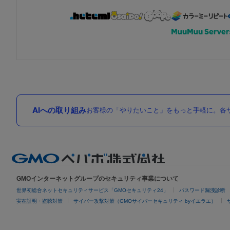
AIへの取り組み
お客様の「やりたいこと」をもっと手軽に。各サ
GMOインターネットグループのセキュリティ事業について
世界初総合ネットセキュリティサービス「GMOセキュリティ24」
パスワード漏洩診断
実在証明・盗聴対策
サイバー攻撃対策（GMOサイバーセキュリティ byイエラエ）