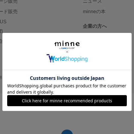
ージ販売
ニュース
ード販売
minneの本
LUS
企業の方へ
AB
広告出稿について
企画・イベント
大口注文について
用
プライバシーポリシー
会社概要
採用情報
メディアキット
©GMO Pepabo, Inc. All rights reserved.