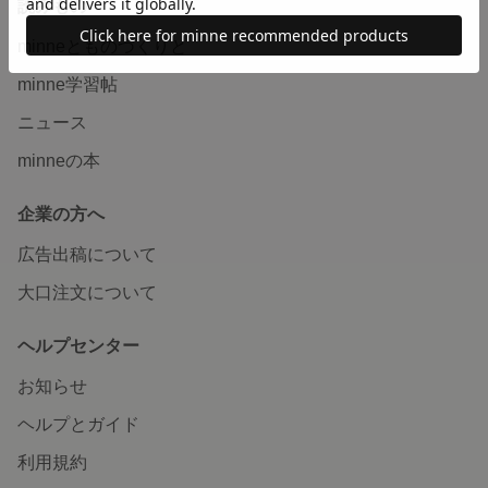
読みもの
minneとものづくりと
minne学習帖
ニュース
minneの本
企業の方へ
広告出稿について
大口注文について
ヘルプセンター
お知らせ
ヘルプとガイド
利用規約