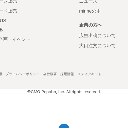
ージ販売
ニュース
ード販売
minneの本
LUS
企業の方へ
AB
広告出稿について
企画・イベント
大口注文について
用
プライバシーポリシー
会社概要
採用情報
メディアキット
©GMO Pepabo, Inc. All rights reserved.