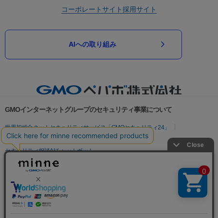
コーポレートサイト
採用サイト
AIへの取り組み
GMOインターネットグループのセキュリティ事業について
世界初総合ネットセキュリティサービス「GMOセキュリティ24」
パスワード漏洩診断
Webサイトリスク診断
セキュリティ相談AIチャットボット
実在証明・盗聴対策
サイバー攻撃対策（GMOサイバーセキュリティ byイエラエ）
サイバー攻撃対策（GMO Flatt Security）
なりすまし対策
セキュリティ事業の軌跡