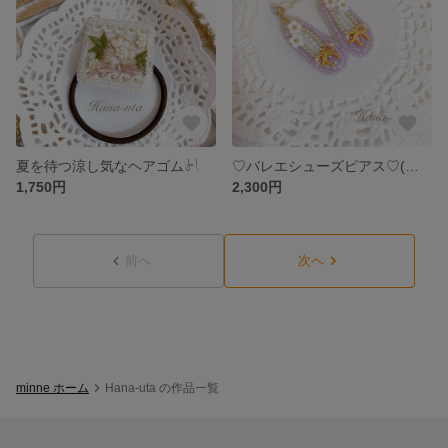
夏を待つ涼し気なヘアゴム‎‪𓍯 ‬
♡バレエシューズピアス♡(ジルコニア付き)【受注生産】
1,750円
2,300円
前へ
次へ
minne ホーム
Hana-uta の作品一覧