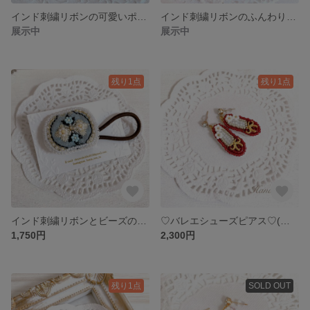
インド刺繍リボンの可愛いポニーフック‎‪𓍯 ‬(アイボリー)【受注生産】
インド刺繍リボンのふんわりポニーフック୨୧⑅*
展示中
展示中
残り1点
残り1点
インド刺繍リボンとビーズのヘアゴム♡ブルー
♡バレエシューズピアス♡(ジルコニア付き)【受注生産】
1,750円
2,300円
残り1点
SOLD OUT