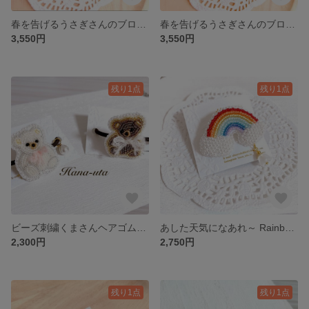
春を告げるうさぎさんのブローチ【グレー】（受注生産）
春を告げるうさぎさんのブローチ【ホワイト】（受注生産）
3,550円
3,550円
残り1点
残り1点
ビーズ刺繍くまさんヘアゴム(アイボリー/茶)【受注制作】
あした天気になあれ～ Rainbow ブローチ
2,300円
2,750円
残り1点
残り1点