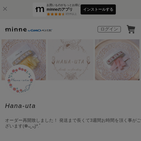
お買いものがもっとお得に
minneのアプリ
インストールする
3
万件以上
ログイン
Hana-uta
オーダー再開致しました！ 発送まで長くて3週間お時間を頂く事がご
ざいます(❁ᴗ͈ˬᴗ͈)*.ﾟ