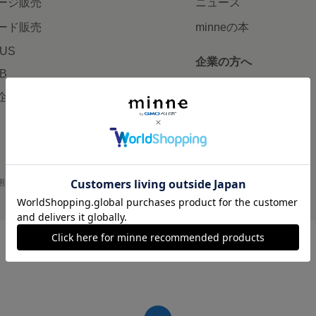
ージ販売
ニュース
ード販売
minneの本
LUS
企業の方へ
AB
広告出稿について
企画・イベント
大口注文について
用
プライバシーポリシー
会社概要
採用情報
メディアキット
©GMO Pepabo, Inc. All rights reserved.