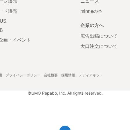
ージ販売
ニュース
ード販売
minneの本
LUS
企業の方へ
AB
広告出稿について
企画・イベント
大口注文について
用
プライバシーポリシー
会社概要
採用情報
メディアキット
©GMO Pepabo, Inc. All rights reserved.