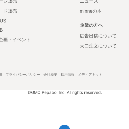
ージ販売
ニュース
ード販売
minneの本
LUS
企業の方へ
AB
広告出稿について
企画・イベント
大口注文について
用
プライバシーポリシー
会社概要
採用情報
メディアキット
©GMO Pepabo, Inc. All rights reserved.