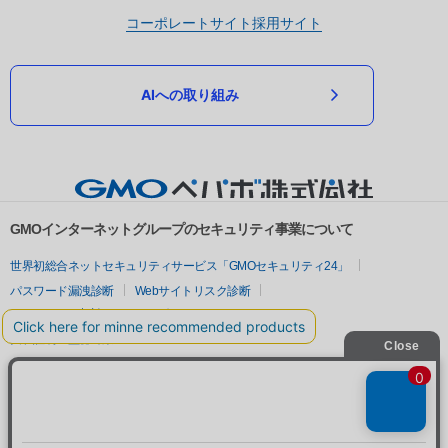
コーポレートサイト
採用サイト
AIへの取り組み
GMOインターネットグループのセキュリティ事業について
世界初総合ネットセキュリティサービス「GMOセキュリティ24」
パスワード漏洩診断
Webサイトリスク診断
セキュリティ相談AIチャットボット
実在証明・盗聴対策
サイバー攻撃対策（GMOサイバーセキュリティ byイエラエ）
サイバー攻撃対策（GMO Flatt Security）
なりすまし対策
セキュリティ事業の軌跡