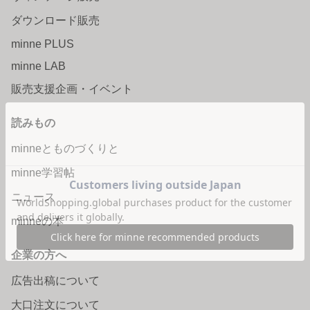
ダウンロード販売
minne PLUS
minne LAB
販売支援企画・イベント
読みもの
minneとものづくりと
minne学習帖
ニュース
minneの本
企業の方へ
広告出稿について
大口注文について