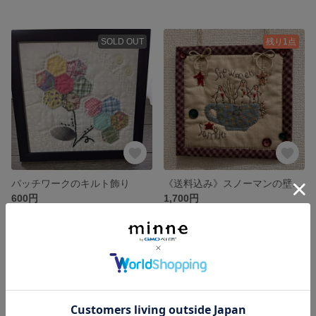
SOLD OUT
残り1点
パッチワークのキルト飾り
《送料込み》スノーマンの壁飾り
600円
1,700円
残り1点