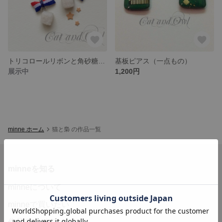
トリコロールリボンと角砂糖のピアス/イヤリング
基板ピアス（一点もの）
展示中
1,200円
minne ホーム
猫と梟 の作品一覧
minneを知る
minneについて
minneで買いたい
作品をさがす