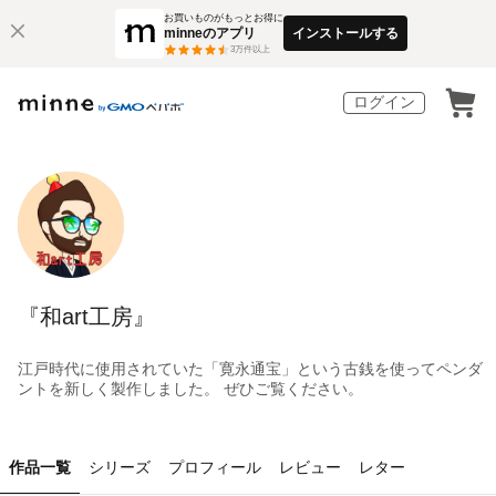
お買いものがもっとお得に
minneのアプリ
インストールする
3
万件以上
ログイン
『和art工房』
江戸時代に使用されていた「寛永通宝」という古銭を使ってペンダ
ントを新しく製作しました。 ぜひご覧ください。
作品一覧
シリーズ
プロフィール
レビュー
レター