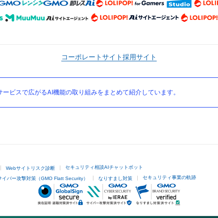
コーポレートサイト
採用サイト
ービスで広がるAI機能の取り組みをまとめて紹介しています。
セキュリティ相談AIチャットボット
Webサイトリスク診断
セキュリティ事業の軌跡
サイバー攻撃対策（GMO Flatt Security）
なりすまし対策