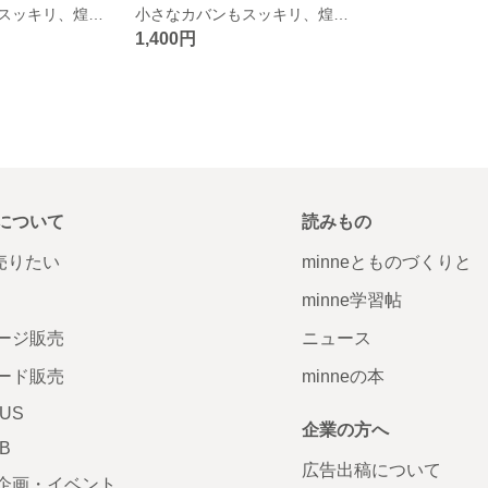
小さなカバンもスッキリ、煌めくミニ巾着。プレゼントにも♡
小さなカバンもスッキリ、煌めくミニ巾着。プレゼントにも♡
1,400円
について
読みもの
で売りたい
minneとものづくりと
minne学習帖
ージ販売
ニュース
ード販売
minneの本
LUS
企業の方へ
AB
広告出稿について
企画・イベント