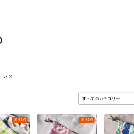
b
レター
残り1点
残り1点