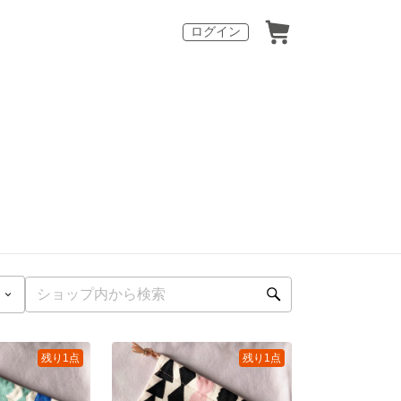
ログイン
残り1点
残り1点