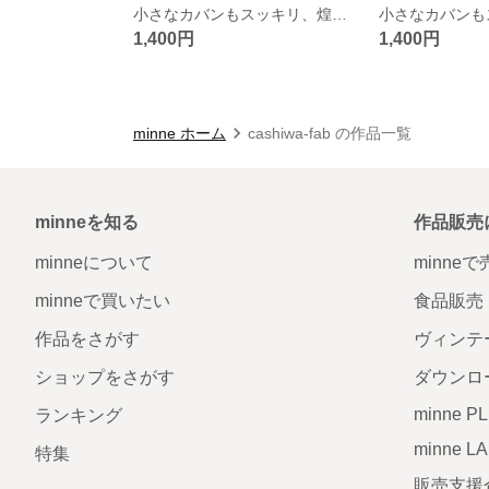
小さなカバンもスッキリ、煌めくミニ巾着。プレゼントにも♡
1,400円
1,400円
minne ホーム
cashiwa-fab の作品一覧
minneを知る
作品販売
minneについて
minne
minneで買いたい
食品販売
作品をさがす
ヴィンテ
ショップをさがす
ダウンロ
minne P
ランキング
minne L
特集
販売支援