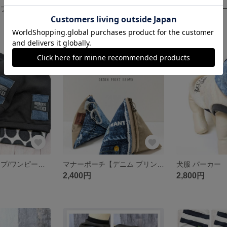
犬服 タンクトップ【リブデニムトリコロール】
犬服 ハーネス 名入れ可！【 ハンサム ボーダー】
3,200円
2,800円
犬服 タンクトップ/ワンピース【カジュアル ドット デニム】
マナーポーチ【デニム プリント ブラウン】
2,400円
2,800円