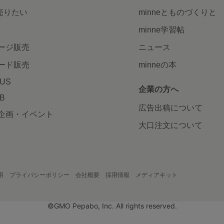
で売りたい
minneとものづくりと
minne学習帖
ージ販売
ニュース
ード販売
minneの本
LUS
企業の方へ
AB
広告出稿について
企画・イベント
大口注文について
用
プライバシーポリシー
会社概要
採用情報
メディアキット
©GMO Pepabo, Inc. All rights reserved.