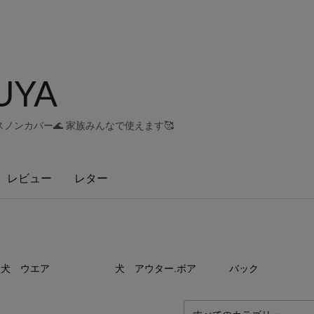
UYA
ノンカバー🌊 家族みんなで使えます🥰
レビュー
レター
59
点
16
点
0
犬 ウエア
犬 アウター.ボア
バック